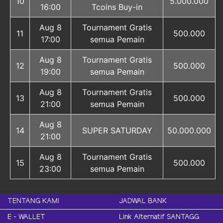
10
5.000.000
16:00
Tcoins Buy-in
Aug 8
Tournament Gratis
11
500.000
17:00
semua Pemain
Aug 8
Tournament Gratis
12
500.000
19:00
semua Pemain
Aug 8
Tournament Gratis
13
500.000
21:00
semua Pemain
Aug 8
14
SUPER SATURDAY
50.000.000
21:00
Aug 8
Tournament Gratis
15
500.000
23:00
semua Pemain
TENTANG KAMI
JADWAL BANK
E - WALLET
Link Alternatif SANTAGG