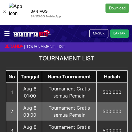
Download
×
SANTAGG
SANTAGG Mobile App
MASUK
DAFTAR
BERANDA
TOURNAMENT LIST
TOURNAMENT LIST
No
Tanggal
Nama Tournament
Hadiah
Aug 8
Tournament Gratis
1
500.000
01:00
semua Pemain
Aug 8
Tournament Gratis
2
500.000
03:00
semua Pemain
Aug 8
Tournament Gratis
3
500.000