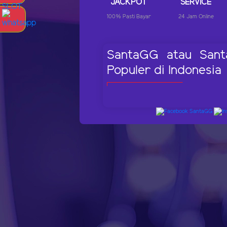
JACKPOT
SERVICE
100% Pasti Bayar
24 Jam Online
SantaGG atau Sant
Populer di Indonesia