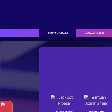
TENTANG KAMI
JADWAL BANK