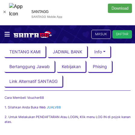
Download
×
SANTAGG
SANTAGG Mobile App
MASUK
DAFTAR
TENTANG KAMI
JADWAL BANK
Info
Bertanggung Jawab
Kebijakan
Phising
Link Alternatif SANTAGG
Cara Membeli Voucher88
1. Silahkan Anda Buka Web
JUALV88
2. Untuk Melakukan PENDAFTARAN Atau LOGIN, Klik menu LOG IN di pojok kanan
atas.