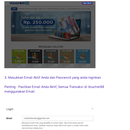
3. Masukkan Email Aktif Anda dan Password yang anda inginkan.
Penting : Pastikan Email Anda Aktif, Semua Transaksi di Voucher88
menggunakan Email.