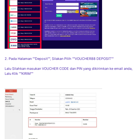
2. Pada Halaman ""Deposit"", Silakan Pilih ""VOUCHER88 DEPOSIT""
Lalu Silahkan masukan VOUCHER CODE dan PIN yang dikirimkan ke email anda,
Lalu Klik ""KIRIM""