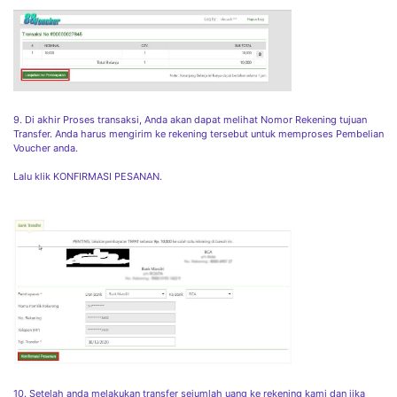
9. Di akhir Proses transaksi, Anda akan dapat melihat Nomor Rekening tujuan
Transfer. Anda harus mengirim ke rekening tersebut untuk memproses Pembelian
Voucher anda.
Lalu klik KONFIRMASI PESANAN.
10. Setelah anda melakukan transfer sejumlah uang ke rekening kami dan jika